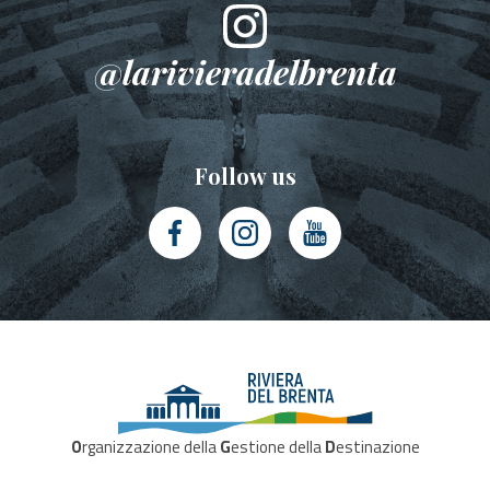
@larivieradelbrenta
Follow us
O
rganizzazione della
G
estione della
D
estinazione