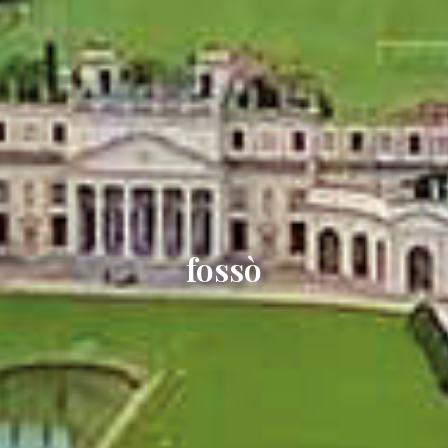
fossò