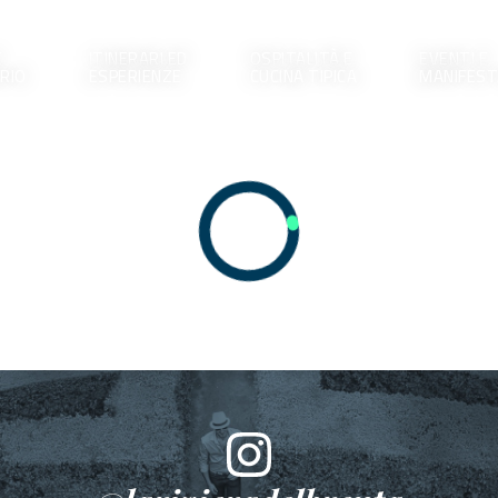
E
ITINERARI ED
OSPITALITÀ E
EVENTI E
RIO
ESPERIENZE
CUCINA TIPICA
MANIFEST