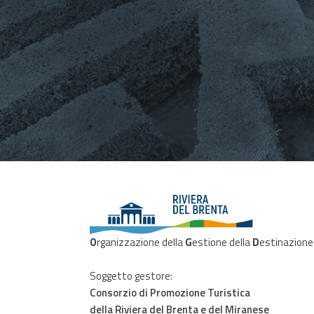
O
rganizzazione della
G
estione della
D
estinazione
Soggetto gestore:
Consorzio di Promozione Turistica
della Riviera del Brenta e del Miranese