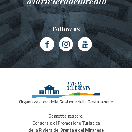
@larivieradelbrenta
Follow us
O
rganizzazione della
G
estione della
D
estinazione
Soggetto gestore:
Consorzio di Promozione Turistica
della Riviera del Brenta e del Miranese