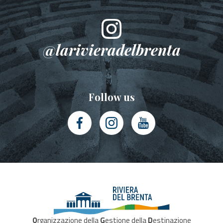
@larivieradelbrenta
Follow us
O
rganizzazione della
G
estione della
D
estinazione