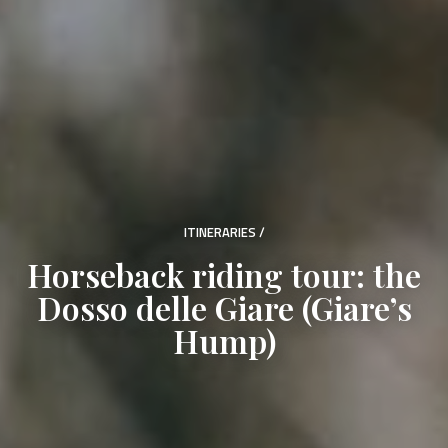
ITINERARIES
/
Horseback riding tour: the
Dosso delle Giare (Giare’s
Hump)