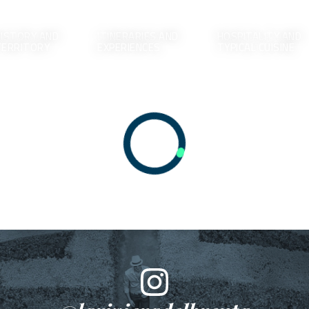
ISTORY AND
ITINERARIES AND
HOSPITALITY AND
TERRITORY
EXPERIENCES
TYPICAL CUISINE