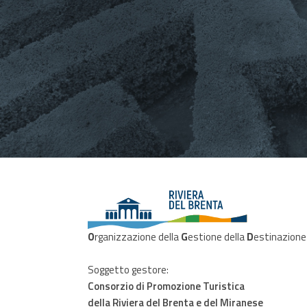
O
rganizzazione della
G
estione della
D
estinazione
Soggetto gestore:
Consorzio di Promozione Turistica
della Riviera del Brenta e del Miranese