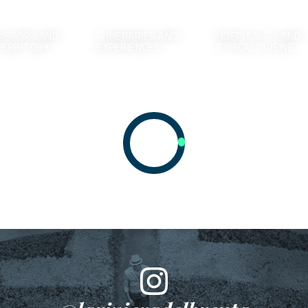
ISTORY AND
ITINERARIES AND
HOSPITALITY AND
TERRITORY
EXPERIENCES
TYPICAL CUISINE