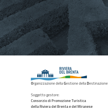
O
rganizzazione della
G
estione della
D
estinazione
Soggetto gestore:
Consorzio di Promozione Turistica
della Riviera del Brenta e del Miranese