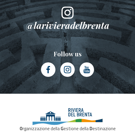
@larivieradelbrenta
Follow us
O
rganizzazione della
G
estione della
D
estinazione