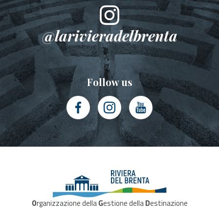
@larivieradelbrenta
Follow us
O
rganizzazione della
G
estione della
D
estinazione