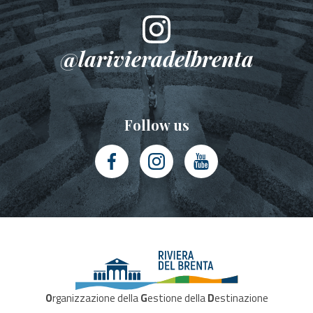
@larivieradelbrenta
Follow us
O
rganizzazione della
G
estione della
D
estinazione